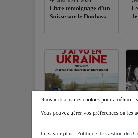
vendredi mai 1, 2026
ven
Livre témoignage d’un
Le
Suisse sur le Donbass
de
Nous utilisons des cookies pour améliorer vo
Vous pouvez gérer vos préférences ou les ac
lundi septembre 29, 2025
mar
Benoit Paré (ex-OSCE
Hi
en Ukraine) : je ne
Eu
En savoir plus :
Politique de Gestion des C