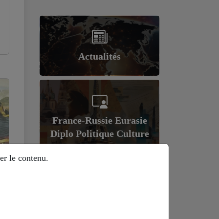
Actualités
France-Russie Eurasie
Diplo Politique Culture
er le contenu.
Géopolitique et
économie