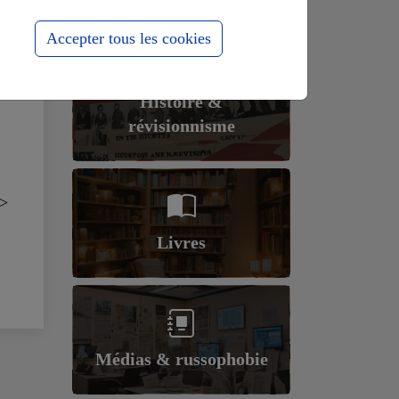
Accepter tous les cookies
Histoire &
révisionnisme
>
Livres
Médias & russophobie