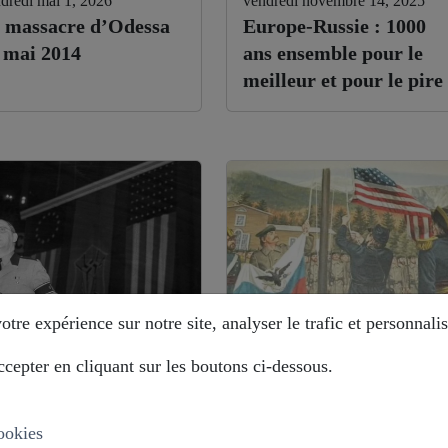
dredi mai 1, 2026
vendredi novembre 14, 2025
 massacre d’Odessa
Europe-Russie : 1000
 mai 2014
ans ensemble pour le
meilleur et pour le pire
tre expérience sur notre site, analyser le trafic et personnalis
cepter en cliquant sur les boutons ci-dessous.
di août 12, 2025
mardi août 12, 2025
stoire déformée : les
Alaska : comment la
ropéistes veulent
Russie évite le piège ?
ookies