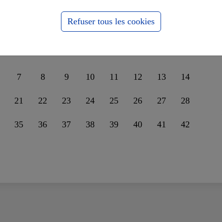
nder leur unité sur la
ssophobie
Refuser tous les cookies
7
8
9
10
11
12
13
14
21
22
23
24
25
26
27
28
35
36
37
38
39
40
41
42