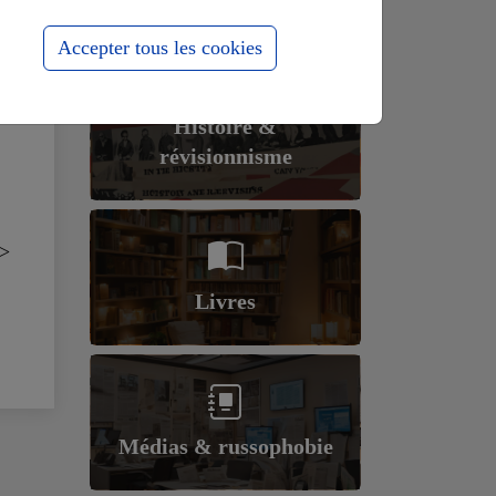
Accepter tous les cookies
Histoire &
révisionnisme
>
Livres
Médias & russophobie