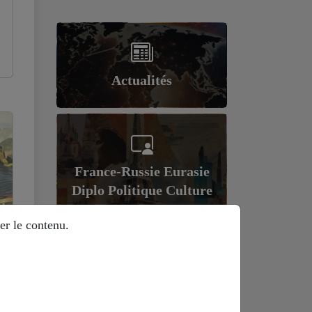
Actualités
France-Russie Eurasie
Diplo Politique Culture
er le contenu.
Géopolitique et
économie