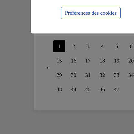
supportais plus le
fo
mensonge
ru
Préférences des cookies
1
2
3
4
5
6
15
16
17
18
19
20
<
29
30
31
32
33
34
43
44
45
46
47