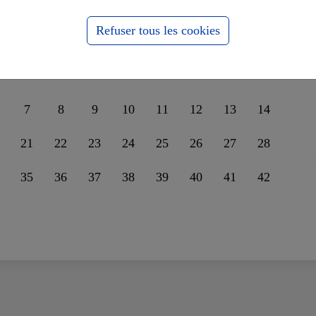
nder leur unité sur la
ssophobie
Refuser tous les cookies
7
8
9
10
11
12
13
14
21
22
23
24
25
26
27
28
35
36
37
38
39
40
41
42