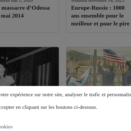
dredi mai 1, 2026
vendredi novembre 14, 2025
 massacre d’Odessa
Europe-Russie : 1000
 mai 2014
ans ensemble pour le
meilleur et pour le pire
tre expérience sur notre site, analyser le trafic et personnalis
cepter en cliquant sur les boutons ci-dessous.
di août 12, 2025
mardi août 12, 2025
stoire déformée : les
Alaska : comment la
ropéistes veulent
Russie évite le piège ?
ookies