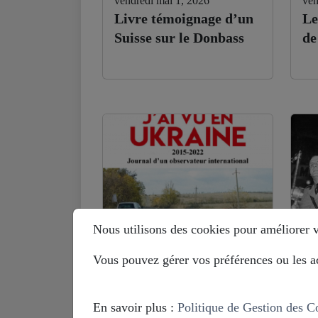
vendredi mai 1, 2026
ven
Livre témoignage d’un
Le
Suisse sur le Donbass
de
Nous utilisons des cookies pour améliorer vo
Vous pouvez gérer vos préférences ou les ac
lundi septembre 29, 2025
mar
Benoit Paré (ex-OSCE
Hi
en Ukraine) : je ne
Eu
En savoir plus :
Politique de Gestion des C