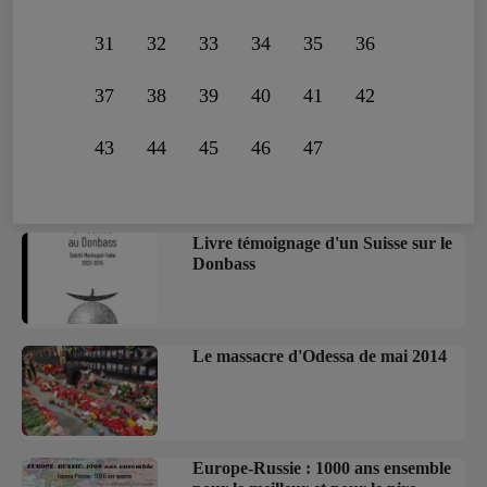
31
32
33
34
35
36
37
38
39
40
41
42
43
44
45
46
47
Livre témoignage d'un Suisse sur le
Donbass
Le massacre d'Odessa de mai 2014
Europe-Russie : 1000 ans ensemble