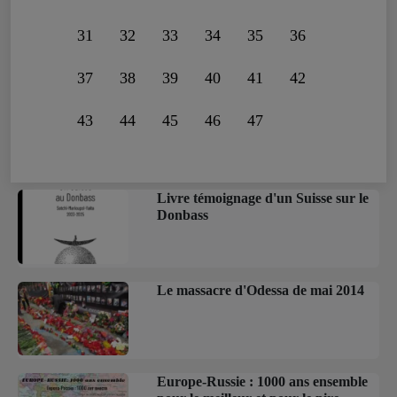
31
32
33
34
35
36
37
38
39
40
41
42
43
44
45
46
47
Livre témoignage d'un Suisse sur le
Donbass
Le massacre d'Odessa de mai 2014
Europe-Russie : 1000 ans ensemble