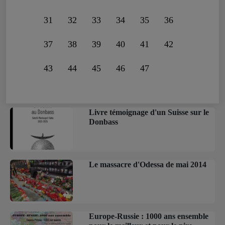
31
32
33
34
35
36
37
38
39
40
41
42
43
44
45
46
47
Livre témoignage d'un Suisse sur le
Donbass
Le massacre d'Odessa de mai 2014
Europe-Russie : 1000 ans ensemble