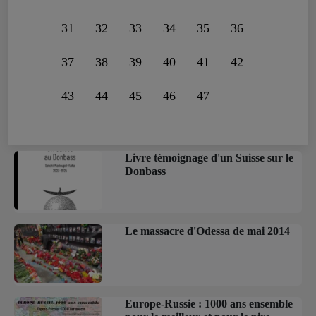
31
32
33
34
35
36
37
38
39
40
41
42
43
44
45
46
47
Livre témoignage d'un Suisse sur le
Donbass
Le massacre d'Odessa de mai 2014
Europe-Russie : 1000 ans ensemble