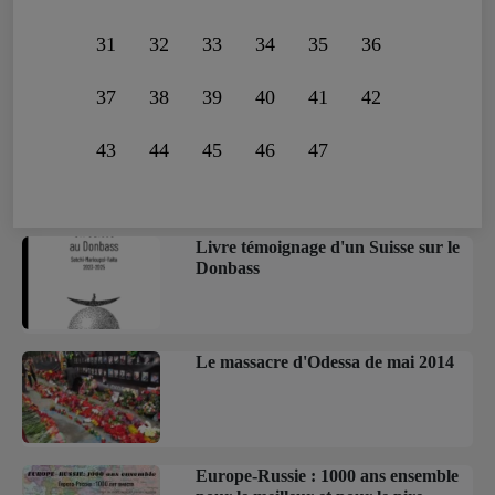
31
32
33
34
35
36
37
38
39
40
41
42
43
44
45
46
47
Livre témoignage d'un Suisse sur le
Donbass
Le massacre d'Odessa de mai 2014
Europe-Russie : 1000 ans ensemble