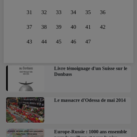
31
32
33
34
35
36
37
38
39
40
41
42
43
44
45
46
47
Livre témoignage d'un Suisse sur le
Donbass
Le massacre d'Odessa de mai 2014
Europe-Russie : 1000 ans ensemble