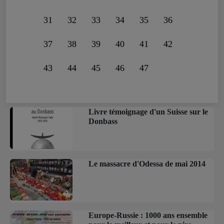
31
32
33
34
35
36
37
38
39
40
41
42
43
44
45
46
47
Livre témoignage d'un Suisse sur le
Donbass
Le massacre d'Odessa de mai 2014
Europe-Russie : 1000 ans ensemble