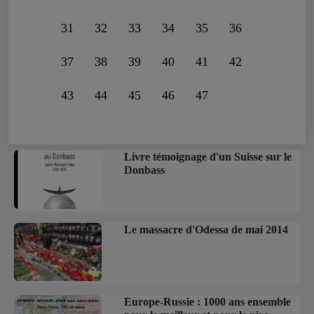
31
32
33
34
35
36
37
38
39
40
41
42
43
44
45
46
47
Livre témoignage d'un Suisse sur le
Donbass
Le massacre d'Odessa de mai 2014
Europe-Russie : 1000 ans ensemble