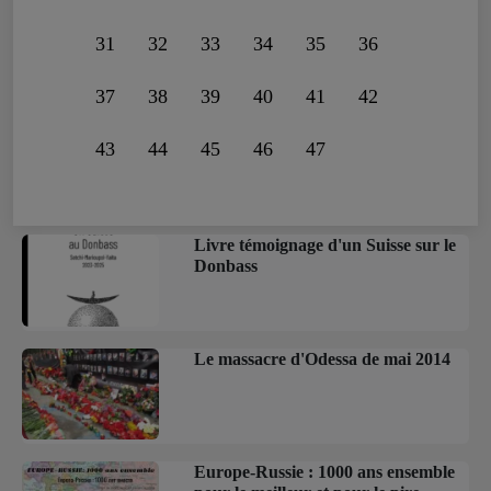
31
32
33
34
35
36
37
38
39
40
41
42
43
44
45
46
47
Livre témoignage d'un Suisse sur le
Donbass
Le massacre d'Odessa de mai 2014
Europe-Russie : 1000 ans ensemble