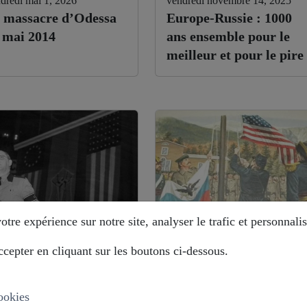
dredi mai 1, 2026
vendredi novembre 14, 2025
 massacre d’Odessa
Europe-Russie : 1000
 mai 2014
ans ensemble pour le
meilleur et pour le pire
tre expérience sur notre site, analyser le trafic et personnalis
cepter en cliquant sur les boutons ci-dessous.
di août 12, 2025
mardi août 12, 2025
stoire déformée : les
Alaska : comment la
ropéistes veulent
Russie évite le piège ?
ookies