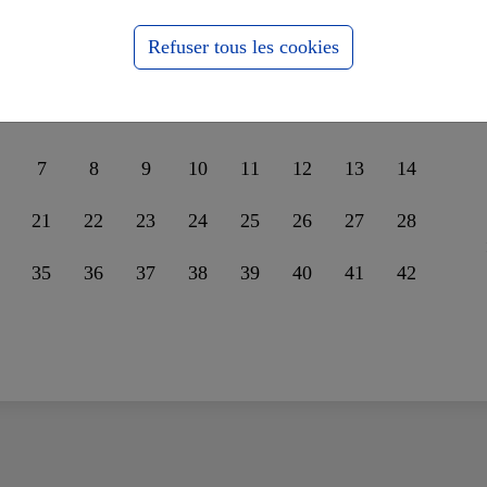
nder leur unité sur la
ssophobie
Refuser tous les cookies
7
8
9
10
11
12
13
14
21
22
23
24
25
26
27
28
35
36
37
38
39
40
41
42