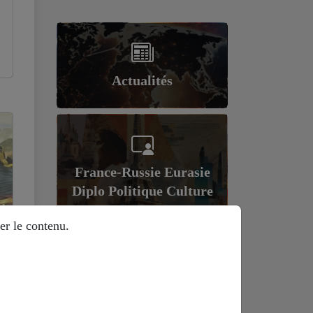
Actualités
France-Russie Eurasie
Diplo Politique Culture
er le contenu.
Géopolitique et
économie