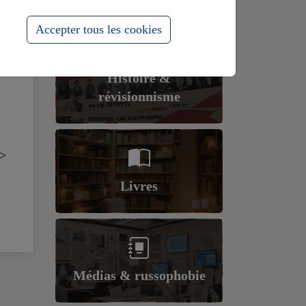
Accepter tous les cookies
Histoire &
révisionnisme
>
Livres
Médias & russophobie