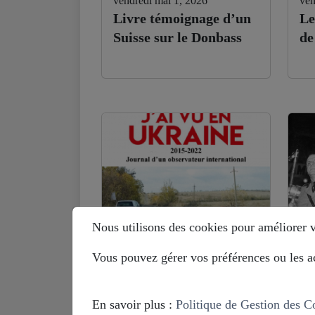
vendredi mai 1, 2026
ven
Livre témoignage d’un
Le
Suisse sur le Donbass
de
Nous utilisons des cookies pour améliorer vo
Vous pouvez gérer vos préférences ou les ac
lundi septembre 29, 2025
mar
Benoit Paré (ex-OSCE
Hi
en Ukraine) : je ne
Eu
En savoir plus :
Politique de Gestion des C