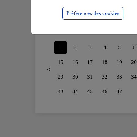
supportais plus le
fo
mensonge
ru
Préférences des cookies
1
2
3
4
5
6
15
16
17
18
19
20
<
29
30
31
32
33
34
43
44
45
46
47