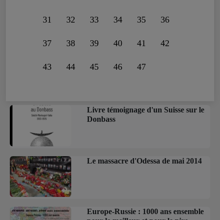
31
32
33
34
35
36
37
38
39
40
41
42
43
44
45
46
47
Livre témoignage d'un Suisse sur le
Donbass
Le massacre d'Odessa de mai 2014
Europe-Russie : 1000 ans ensemble