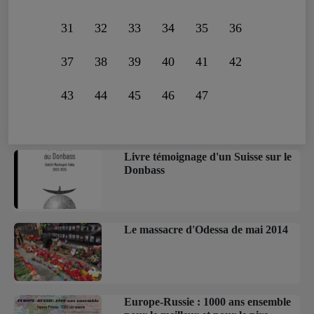
31
32
33
34
35
36
37
38
39
40
41
42
43
44
45
46
47
Livre témoignage d'un Suisse sur le
Donbass
Le massacre d'Odessa de mai 2014
Europe-Russie : 1000 ans ensemble