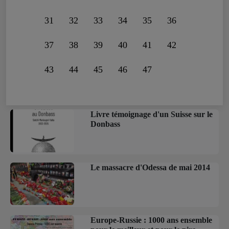
31
32
33
34
35
36
37
38
39
40
41
42
43
44
45
46
47
Livre témoignage d'un Suisse sur le
Donbass
Le massacre d'Odessa de mai 2014
Europe-Russie : 1000 ans ensemble