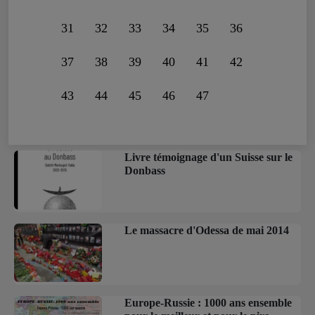
31
32
33
34
35
36
37
38
39
40
41
42
43
44
45
46
47
Livre témoignage d'un Suisse sur le
Donbass
Le massacre d'Odessa de mai 2014
Europe-Russie : 1000 ans ensemble