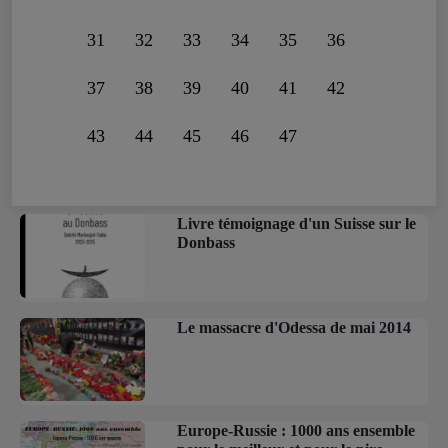
31
32
33
34
35
36
37
38
39
40
41
42
43
44
45
46
47
Livre témoignage d'un Suisse sur le
Donbass
Le massacre d'Odessa de mai 2014
Europe-Russie : 1000 ans ensemble